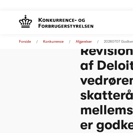
Roesgaa
Forside
Konkurrence
Afgørelser
20260707 Godkende
Revisio
af Deloi
vedrøren
skatterå
mellems
er godk