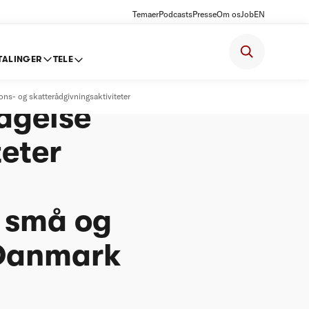
Temaer
Podcasts
Presse
Om os
Job
EN
TALINGER
TELE
ns- og skatterådgivningsaktiviteter
agelse
teter
l små og
 Danmark