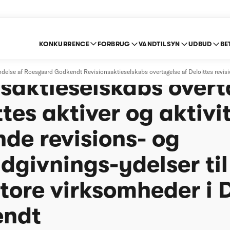
KONKURRENCE
FORBRUG
VANDTILSYN
UDBUD
BE
rd Godkendt
lse af Roesgaard Godkendt Revisionsaktieselskabs overtagelse af Deloittes revisio
nsaktieselskabs overt
ttes aktiver og aktivi
de revisions- og
dgivnings-ydelser ti
tore virksomheder i
endt