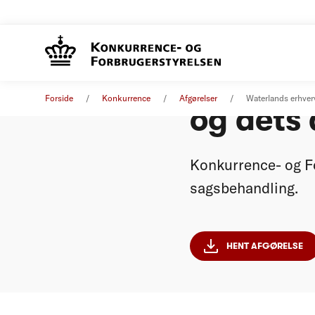
Waterla
Forside
Konkurrence
Afgørelser
Waterlands erhverv
og dets 
Konkurrence- og Fo
sagsbehandling.
HENT AFGØRELSE