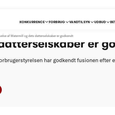
KONKURRENCE
FORBRUG
VANDTILSYN
UDBUD
BE
nds erhvervelse af W
else af Watermill og dets datterselskaber er godkendt
datterselskaber er g
rbrugerstyrelsen har godkendt fusionen efter e