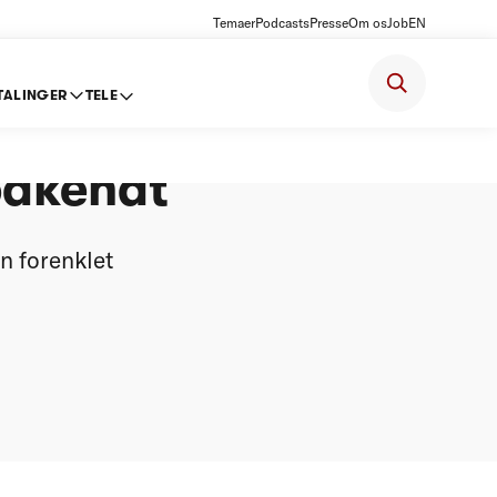
Temaer
Podcasts
Presse
Om os
Job
EN
TALINGER
TELE
atermill
odkendt
n forenklet