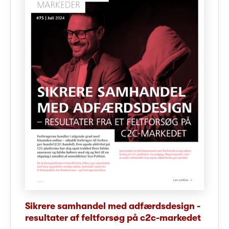
Sikrere samhandel med adfærdsdesign -
resultater af feltforsøg på c2c-markedet