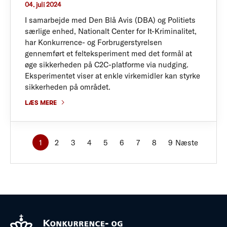
04. juli 2024
I samarbejde med Den Blå Avis (DBA) og Politiets
særlige enhed, Nationalt Center for It-Kriminalitet,
har Konkurrence- og Forbrugerstyrelsen
gennemført et felteksperiment med det formål at
øge sikkerheden på C2C-platforme via nudging.
Eksperimentet viser at enkle virkemidler kan styrke
sikkerheden på området.
LÆS MERE
1
2
3
4
5
6
7
8
9
Næste