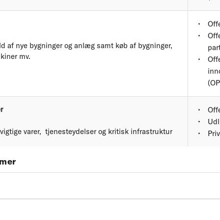
Off
Off
ld af nye bygninger og anlæg samt køb af bygninger,
par
kiner mv.
Off
inn
(OP
r
Off
Udl
gtige varer, tjenesteydelser og kritisk infrastruktur
Pri
rmer