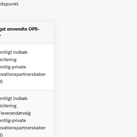
tidspunkt.
gst anvendte
OPS-
r
entligt indkøb
icitering
entlig-private
ovationspartnerskaber
I)
entligt indkøb
icitering
t leverandørvalg
entlig-private
ovationspartnerskaber
I)