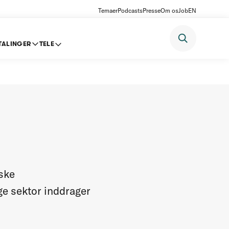
Temaer
Podcasts
Presse
Om os
Job
EN
TALINGER
TELE
nske
ge sektor inddrager