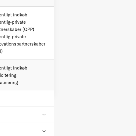
entligt indkøb
entlig-private
tnerskaber (OPP)
entlig-private
ovationspartnerskaber
I)
entligt indkøb
icitering
vatisering