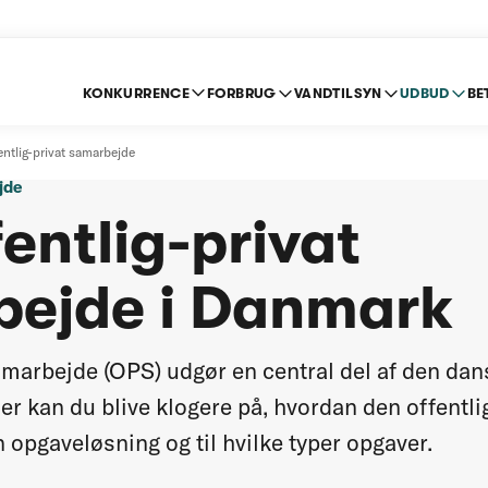
KONKURRENCE
FORBRUG
VANDTILSYN
UDBUD
BE
ntlig-privat samarbejde
jde
entlig-privat
bejde i Danmark
samarbejde (OPS) udgør en central del af den da
 kan du blive klogere på, hvordan den offentli
in opgaveløsning og til hvilke typer opgaver.