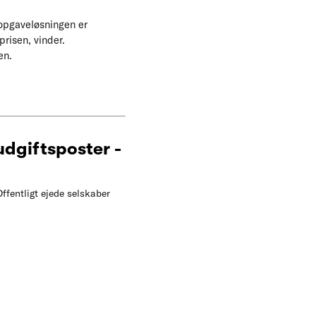
t opgaveløsningen er
risen, vinder.
en.