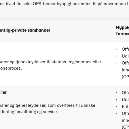
erer, hvad de seks OPS-former hyppigt anvendes til på nuværende 
Hyppi
entlig-private samhandel
forme
Off
Udl
varer og tjenesteydelser til statens, regionernes eller
Off
onsproces.
inn
(OP
lier
Off
Udl
 varer og tjenesteydelser, som overføres til danske
Fri
fentlig forvaltning og service.
Off
inn
(OP