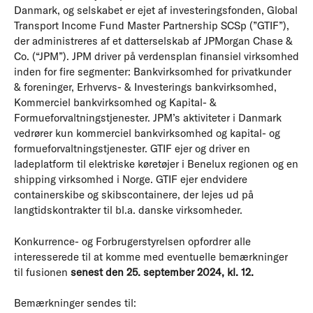
Danmark, og selskabet er ejet af investeringsfonden, Global
Transport Income Fund Master Partnership SCSp (”GTIF”),
der administreres af et datterselskab af JPMorgan Chase &
Co. (“JPM”). JPM driver på verdensplan finansiel virksomhed
inden for fire segmenter: Bankvirksomhed for privatkunder
& foreninger, Erhvervs- & Investerings bankvirksomhed,
Kommerciel bankvirksomhed og Kapital- &
Formueforvaltningstjenester. JPM’s aktiviteter i Danmark
vedrører kun kommerciel bankvirksomhed og kapital- og
formueforvaltningstjenester. GTIF ejer og driver en
ladeplatform til elektriske køretøjer i Benelux regionen og en
shipping virksomhed i Norge. GTIF ejer endvidere
containerskibe og skibscontainere, der lejes ud på
langtidskontrakter til bl.a. danske virksomheder.
Konkurrence- og Forbrugerstyrelsen opfordrer alle
interesserede til at komme med eventuelle bemærkninger
til fusionen
senest den 25. september 2024, kl. 12.
Bemærkninger sendes til: