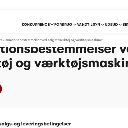
KONKURRENCE
FORBRUG
VANDTILSYN
UDBUD
BE
leverings- og
g reklamationsbestemmelser ved salg af værktøj og værktøjsmaskiner
tionsbestemmelser v
tøj og værktøjsmaski
algs-og leveringsbetingelser