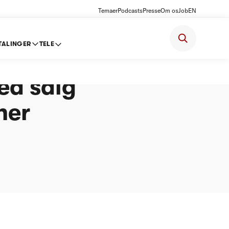
Temaer
Podcasts
Presse
Om os
Job
EN
TALINGER
TELE
ed salg
ner