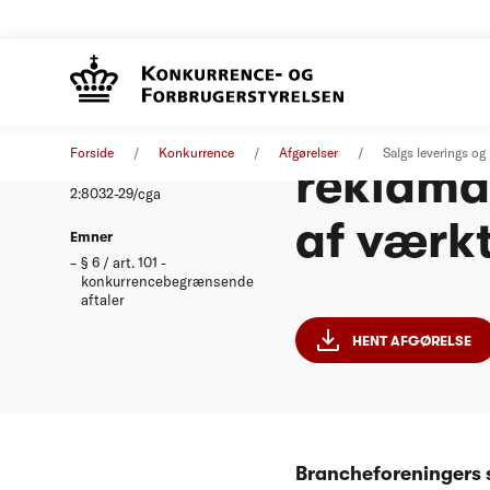
Salgs-, 
Afgørelse
26. august 1998
Forside
Konkurrence
Afgørelser
Salgs leverings o
reklama
Nummer
2:8032-29/cga
af værk
Emner
§ 6 / art. 101 -
konkurrencebegrænsende
aftaler
HENT AFGØRELSE
Brancheforeningers s