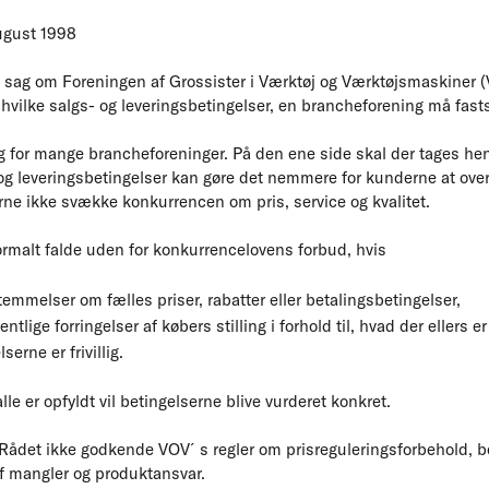
ugust 1998
 sag om Foreningen af Grossister i Værktøj og Værktøjsmaskiner 
hvilke salgs- og leveringsbetingelser, en brancheforening må fast
 for mange brancheforeninger. På den ene side skal der tages hensy
 og leveringsbetingelser kan gøre det nemmere for kunderne at ov
ne ikke svække konkurrencen om pris, service og kvalitet.
ormalt falde uden for konkurrencelovens forbud, hvis
emmelser om fælles priser, rabatter eller betalingsbetingelser,
tlige forringelser af købers stilling i forhold til, hvad der ellers 
erne er frivillig.
le er opfyldt vil betingelserne blive vurderet konkret.
Rådet ikke godkende VOV´s regler om prisreguleringsforbehold, be
af mangler og produktansvar.