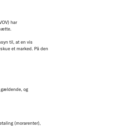
(VOV) har
sætte.
n til, at en vis
erskue et marked. På den
er gældende, og
taling (morarenter),