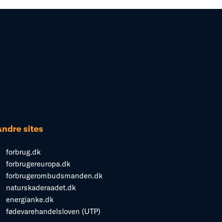
Andre sites
forbrug.dk
forbrugereuropa.dk
forbrugerombudsmanden.dk
naturskaderaadet.dk
energianke.dk
fødevarehandelsloven (UTP)