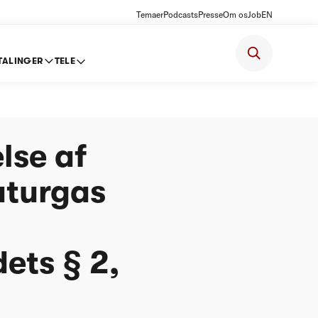
Temaer
Podcasts
Presse
Om os
Job
EN
TALINGER
TELE
gn,
lse af
aturgas
ets § 2,