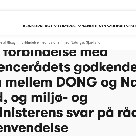
KONKURRENCE
FORBRUG
VANDTILSYN
UDBUD
BE
fterlevelse af tilsa
 af tilsagn i forbindelse med fusionen med Naturgas Sjaelland
i forbindelse med
encerådets godkende
n mellem DONG og N
, og miljø- og
nisterens svar på råd
henvendelse