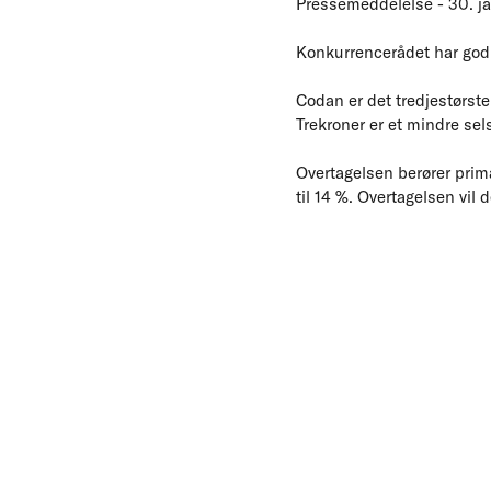
Pressemeddelelse - 30. j
Konkurrencerådet har godk
Codan er det tredjestørst
Trekroner er et mindre sel
Overtagelsen berører prim
til 14 %. Overtagelsen vi