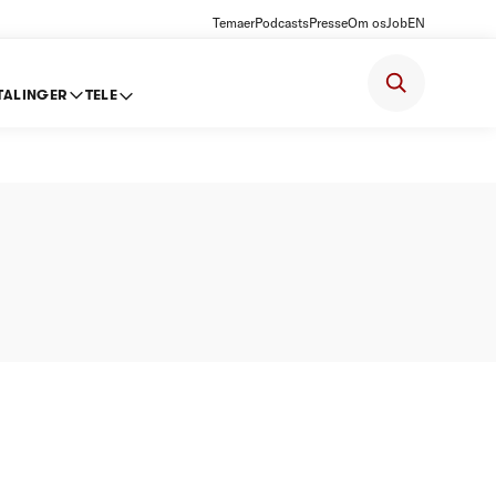
Temaer
Podcasts
Presse
Om os
Job
EN
TALINGER
TELE
kroner