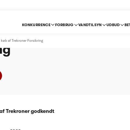
KONKURRENCE
FORBRUG
VANDTILSYN
UDBUD
BE
rsikrings køb af Tre
 køb af Trekroner Forsikring
ng
af Trekroner godkendt