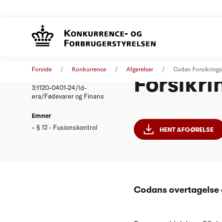
Codan Fo
Afgørelse
30. januar 2002
Forside
Konkurrence
Afgørelser
Codan Forsikrings
Forsikri
Nummer
3:1120-0401-24/ld-
era/Fødevarer og Finans
Emner
§ 12 - Fusionskontrol
HENT AFGØRELSE
Codans overtagelse 