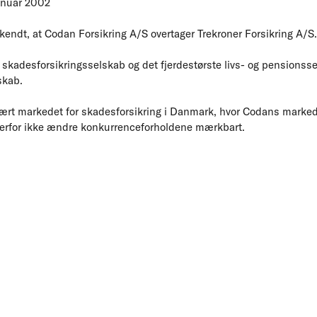
anuar 2002
endt, at Codan Forsikring A/S overtager Trekroner Forsikring A/S.
e skadesforsikringsselskab og det fjerdestørste livs- og pensions
skab.
ært markedet for skadesforsikring i Danmark, hvor Codans markedsa
l derfor ikke ændre konkurrenceforholdene mærkbart.