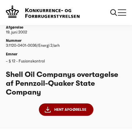
...
Afgørelser
Shell Oil Companys overtagelse af
PennzoilQuaker State Company
Afgørelse
19. juni 2002
Nummer
3:1120-0401-0036/Energi 2/arh
Emner
§ 12 - Fusionskontrol
Shell Oil Companys overtagelse
af Pennzoil-Quaker State
Company
HENT AFGØRELSE