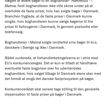
nægtet at levere bøger til en boghandler– Hamrelius - i
Malmø, fordi boghandleren ikke ville skrive under på at
overholde de faste priser, hvis han solgte bøger i Danmark.
Branchen frygtede, at de faste priser i Danmark kunne
omgås, hvis boghandleren kunne sælge bøgerne til frie
priser til forbrugerne i Danmark, fx gennem postordre eller
telefonsalg.
Boghandleren i Malmø solgte imidlertid sine bøger til bl.a.
danskere i Sverige og ikke i Danmark.
Rådet vurderede, at forhandlerbetingelserne er i strid med
EU’s konkurrenceregler. Det er kun er tilladt at håndhæve
eventuelle faste bogpriser over for udenlandske
boghandlere, hvis salget tilbage til Danmark alene sker med
det formål at omgå det danske fastprissystem på bøger.
Konkurrencerådet skal senere tage stilling til den generelle
dispensation til faste priser på bøger i Danmark.