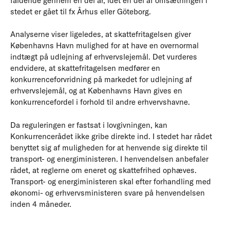
faldende gennem en del år, idet en del af omsætningen i
stedet er gået til fx Århus eller Göteborg.
Analyserne viser ligeledes, at skattefritagelsen giver
Københavns Havn mulighed for at have en overnormal
indtægt på udlejning af erhvervslejemål. Det vurderes
endvidere, at skattefritagelsen medfører en
konkurrenceforvridning på markedet for udlejning af
erhvervslejemål, og at Københavns Havn gives en
konkurrencefordel i forhold til andre erhvervshavne.
Da reguleringen er fastsat i lovgivningen, kan
Konkurrencerådet ikke gribe direkte ind. I stedet har rådet
benyttet sig af muligheden for at henvende sig direkte til
transport- og energiministeren. I henvendelsen anbefaler
rådet, at reglerne om eneret og skattefrihed ophæves.
Transport- og energiministeren skal efter forhandling med
økonomi- og erhvervsministeren svare på henvendelsen
inden 4 måneder.