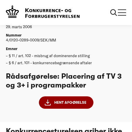
...
Afgørelser
Placering af TV 3 og 3plus i programpakker
Afgørelse
29. marts 2006
Nummer
4/0120-0289-0009/SEK/MM
Emner
§ 11 / art. 102 - misbrug af dominerende stilling
§ 6 / art. 101 - konkurrencebegrænsende aftaler
Rådsafgørelse: Placering af TV 3
og 3+ i programpakker
HENT AFGØRELSE
Konkurrencestyrelsen griber ikke