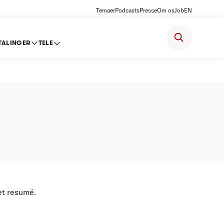
Temaer
Podcasts
Presse
Om os
Job
EN
TALINGER
TELE
int
et resumé.