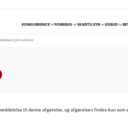
KONKURRENCE
FORBRUG
VANDTILSYN
UDBUD
BE
og ARINC etablerer jo
tablerer joint venture
meddelelse til denne afgørelse, og afgørelsen findes kun som 