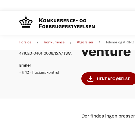
Telenor 
Afgørelse
25. oktober 2006
Forside
Konkurrence
Afgørelser
Telenor og ARINC e
venture
Nummer
4/1020-0401-0006/ISA/TWA
Emner
§ 12 - Fusionskontrol
HENT AFGØRELSE
Der findes ingen presse