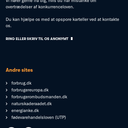
Vi hører gerne fra dig, hvis du har mistanke om
overtrædelser af konkurrenceloven.
Du kan hjælpe os med at opspore karteller ved at kontakte
os.
RING ELLER SKRIV TIL OS ANONYMT
Andre sites
forbrug.dk
forbrugereuropa.dk
forbrugerombudsmanden.dk
naturskaderaadet.dk
energianke.dk
fødevarehandelsloven (UTP)