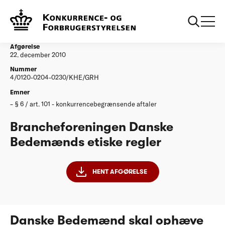
...
Afgørelser
Brancheforeningen Danske Bedemaends etiske
regler
Afgørelse
22. december 2010
Nummer
4/0120-0204-0230/KHE/GRH
Emner
§ 6 / art. 101 - konkurrencebegrænsende aftaler
Brancheforeningen Danske
Bedemænds etiske regler
HENT AFGØRELSE
Danske Bedemænd skal ophæve