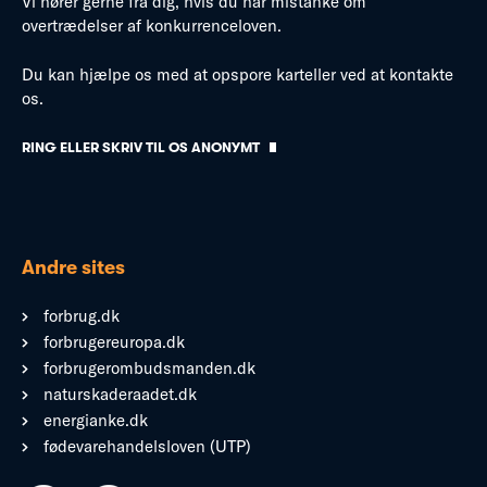
Vi hører gerne fra dig, hvis du har mistanke om
overtrædelser af konkurrenceloven.
Du kan hjælpe os med at opspore karteller ved at kontakte
os.
RING ELLER SKRIV TIL OS ANONYMT
Andre sites
forbrug.dk
forbrugereuropa.dk
forbrugerombudsmanden.dk
naturskaderaadet.dk
energianke.dk
fødevarehandelsloven (UTP)