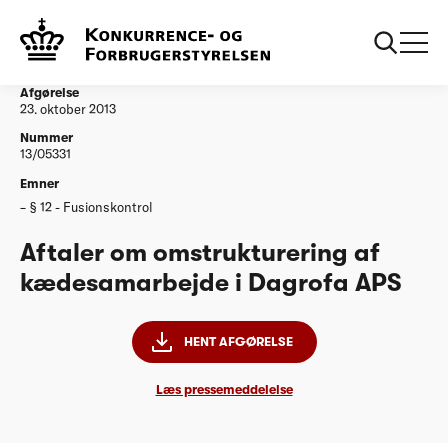
...
Afgørelser
20131023 Aftaler om omstrukturering af
kaedesamarbejde i Dagrofa APS
Afgørelse
23. oktober 2013
Nummer
13/05331
Emner
§ 12 - Fusionskontrol
Aftaler om omstrukturering af
kædesamarbejde i Dagrofa APS
HENT AFGØRELSE
Læs pressemeddelelse