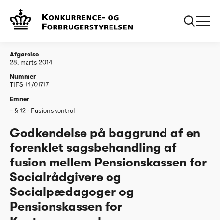
...
Afgørelser
20140328 Godkendelse af fusion mellem
Pensionskassen for Socialraadgivere og
Socialpaedagoger
Afgørelse
28. marts 2014
Nummer
TIFS-14/01717
Emner
§ 12 - Fusionskontrol
Godkendelse på baggrund af en
forenklet sagsbehandling af
fusion mellem Pensionskassen for
Socialrådgivere og
Socialpædagoger og
Pensionskassen for