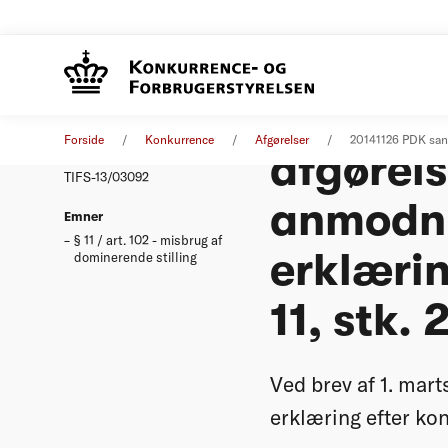
Konkurr
Afgørelse
26. november 2014
Forside
Konkurrence
Afgørelser
20141126 PDK sanm
afgørel
Nummer
TIFS-13/03092
anmodni
Emner
§ 11 / art. 102 - misbrug af
erklærin
dominerende stilling
11, stk. 
Ved brev af 1. ma
erklæring efter kon