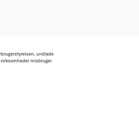
rbrugerstyrelsen, undlade
ere virksomheder misbruger