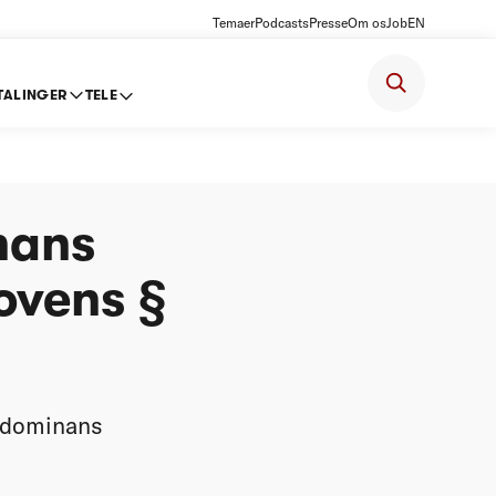
Temaer
Podcasts
Presse
Om os
Job
EN
TALINGER
TELE
yrelsens
nans
ovens §
e-dominans