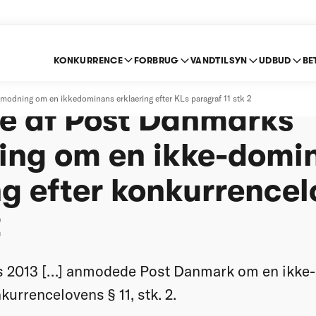
KONKURRENCE
FORBRUG
VANDTILSYN
UDBUD
BE
ence- og Forbrugerst
odning om en ikkedominans erklaering efter KLs paragraf 11 stk 2
se af Post Danmarks
ng om en ikke-domi
g efter konkurrencel
2
rts 2013 […] anmodede Post Danmark om en ikk
kurrencelovens § 11, stk. 2.