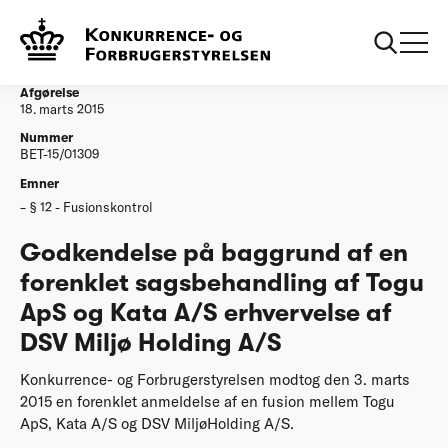
...
Afgørelser
20150318 Godkendelse forenklet Togu ApS og
Kata AS erhvervelse af DSV Miljoe Holding AS
Afgørelse
18. marts 2015
Nummer
BET-15/01309
Emner
§ 12 - Fusionskontrol
Godkendelse på baggrund af en
forenklet sagsbehandling af Togu
ApS og Kata A/S erhvervelse af
DSV Miljø Holding A/S
Konkurrence- og Forbrugerstyrelsen modtog den 3. marts
2015 en forenklet anmeldelse af en fusion mellem Togu
ApS, Kata A/S og DSV MiljøHolding A/S.