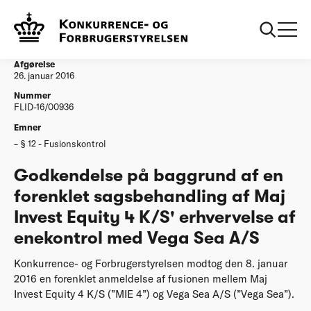
...
Afgørelser
20160126 Godkendelse forenklet Maj Invest
Equity erhvervelse af enekontrol med Vega Sea
Afgørelse
26. januar 2016
Nummer
FLID-16/00936
Emner
§ 12 - Fusionskontrol
Godkendelse på baggrund af en
forenklet sagsbehandling af Maj
Invest Equity 4 K/S' erhvervelse af
enekontrol med Vega Sea A/S
Konkurrence- og Forbrugerstyrelsen modtog den 8. januar
2016 en forenklet anmeldelse af fusionen mellem Maj
Invest Equity 4 K/S (”MIE 4”) og Vega Sea A/S (”Vega Sea”).