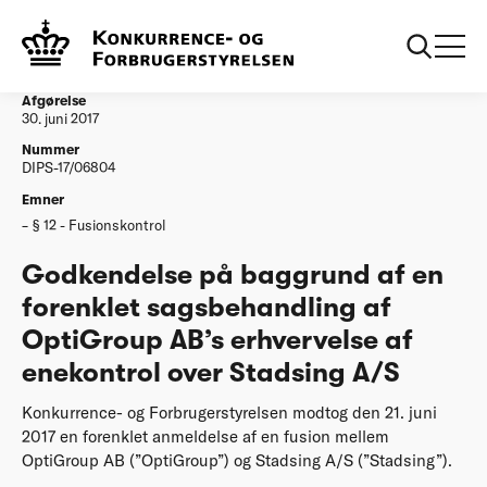
...
Afgørelser
20170630 Godk forenklet OptiGroup ABs
erhvervelse af enekontrol over Stadsing AS
Afgørelse
30. juni 2017
Nummer
DIPS-17/06804
Emner
§ 12 - Fusionskontrol
Godkendelse på baggrund af en
forenklet sagsbehandling af
OptiGroup AB’s erhvervelse af
enekontrol over Stadsing A/S
Konkurrence- og Forbrugerstyrelsen modtog den 21. juni
2017 en forenklet anmeldelse af en fusion mellem
OptiGroup AB (”OptiGroup”) og Stadsing A/S (”Stadsing”).