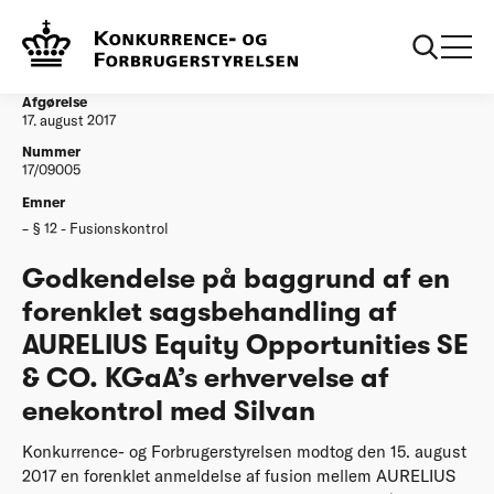
...
Afgørelser
20170818 Godkendelse på baggrund af en
forenklet sagsbehandling af AURELIUS
Afgørelse
17. august 2017
Nummer
17/09005
Emner
§ 12 - Fusionskontrol
Godkendelse på baggrund af en
forenklet sagsbehandling af
AURELIUS Equity Opportunities SE
& CO. KGaA’s erhvervelse af
enekontrol med Silvan
Konkurrence- og Forbrugerstyrelsen modtog den 15. august
2017 en forenklet anmeldelse af fusion mellem AURELIUS