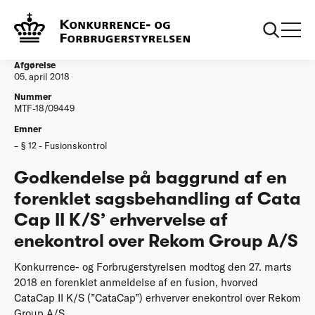
...
Afgørelser
20180405 Godkendelse forenklet Cata Cap II KS
erhvervelse af enekontrol over Rekom Group AS
Afgørelse
05. april 2018
Nummer
MTF-18/09449
Emner
§ 12 - Fusionskontrol
Godkendelse på baggrund af en
forenklet sagsbehandling af Cata
Cap II K/S’ erhvervelse af
enekontrol over Rekom Group A/S
Konkurrence- og Forbrugerstyrelsen modtog den 27. marts
2018 en forenklet anmeldelse af en fusion, hvorved
CataCap II K/S (”CataCap”) erhverver enekontrol over Rekom
Group A/S.