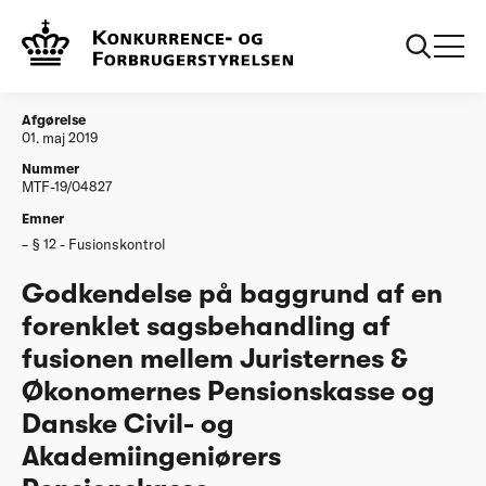
...
Afgørelser
20190501 Godkendelse forenklet fusionen
mellem JØP og Danske Civil- og
Akademiingeniørers Pensionskasse
Afgørelse
01. maj 2019
Nummer
MTF-19/04827
Emner
§ 12 - Fusionskontrol
Godkendelse på baggrund af en
forenklet sagsbehandling af
fusionen mellem Juristernes &
Økonomernes Pensionskasse og
Danske Civil- og
Akademiingeniørers