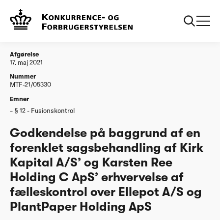
...
Afgørelser
20210517 Godkendelse forenklet Kirk Kapital AS
og Karsten Ree Holding C ApS fælleskontrol over
Ellepot AS og PlantPaper Holding ApS
Afgørelse
17. maj 2021
Nummer
MTF-21/05330
Emner
§ 12 - Fusionskontrol
Godkendelse på baggrund af en
forenklet sagsbehandling af Kirk
Kapital A/S’ og Karsten Ree
Holding C ApS’ erhvervelse af
fælleskontrol over Ellepot A/S og
PlantPaper Holding ApS