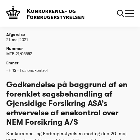
...
Afgørelser
20210521 Godkendelse forenklet Gjensidige
Forsikring ASAs erhvervelse af enekontrol over
NEM Forsikring AS
Afgørelse
21. maj 2021
Nummer
MTF-21/05552
Emner
§ 12 - Fusionskontrol
Godkendelse på baggrund af en
forenklet sagsbehandling af
Gjensidige Forsikring ASA’s
erhvervelse af enekontrol over
NEM Forsikring A/S
Konkurrence- og Forbrugerstyrelsen modtog den 20. maj