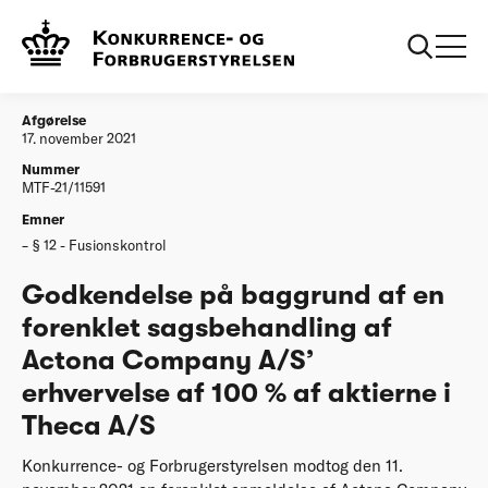
...
Afgørelser
20211117 Godkendelse på baggrund af en
forenklet sagsbehandling af Actona Company
A/S’ erhvervelse af 100 % af aktierne i Theca A/S
Afgørelse
17. november 2021
Nummer
MTF-21/11591
Emner
§ 12 - Fusionskontrol
Godkendelse på baggrund af en
forenklet sagsbehandling af
Actona Company A/S’
erhvervelse af 100 % af aktierne i
Theca A/S
Konkurrence- og Forbrugerstyrelsen modtog den 11.