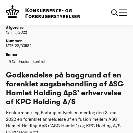
...
Afgørelser
20220512 ASG Hamlet Holding ApS erhvervelse
af KPC Holding AS
Afgørelse
12. maj 2022
Nummer
MTF-22/03582
Emner
§ 12 - Fusionskontrol
Godkendelse på baggrund af en
forenklet sagsbehandling af ASG
Hamlet Holding ApS’ erhvervelse
af KPC Holding A/S
Konkurrence- og Forbrugerstyrelsen modtog den 3. maj
2022 en forenklet anmeldelse af en fusion mellem ASG
Hamlet Holding ApS (”ASG Hamlet”) og KPC Holding A/S
(”KPC Holding”).