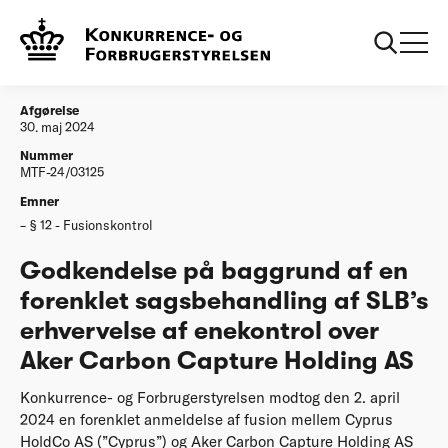
...
Afgørelser
20240530 Godkendelse forenklet
sagsbehandling af SLB’s erhvervelse af
enekontrol over Aker Carbon Capture Holding AS
Afgørelse
30. maj 2024
Nummer
MTF-24/03125
Emner
§ 12 - Fusionskontrol
Godkendelse på baggrund af en
forenklet sagsbehandling af SLB’s
erhvervelse af enekontrol over
Aker Carbon Capture Holding AS
Konkurrence- og Forbrugerstyrelsen modtog den 2. april
2024 en forenklet anmeldelse af fusion mellem Cyprus
HoldCo AS (”Cyprus”) og Aker Carbon Capture Holding AS