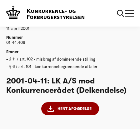
...
Afgørelser
20010411 LK AS Delkendelse
Afgørelse
11. april 2001
Nummer
01-44.406
Emner
§ 11 / art. 102 - misbrug af dominerende stilling
§ 6 / art. 101 - konkurrencebegrænsende aftaler
2001-04-11: LK A/S mod
Konkurrencerådet (Delkendelse)
HENT AFGØRELSE