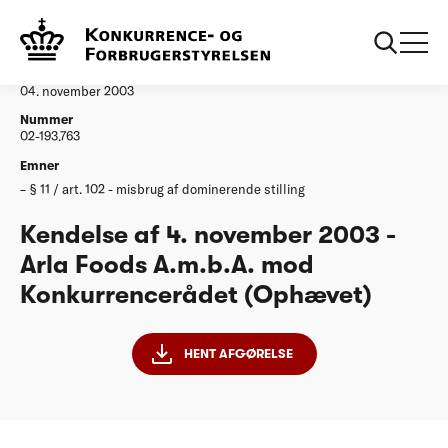
...
Afgørelser
20031104 Arla Foods amba
Afgørelse
04. november 2003
Nummer
02-193.763
Emner
§ 11 / art. 102 - misbrug af dominerende stilling
Kendelse af 4. november 2003 -
Arla Foods A.m.b.A. mod
Konkurrencerådet (Ophævet)
HENT AFGØRELSE