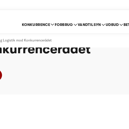
KONKURRENCE
FORBRUG
VANDTILSYN
UDBUD
BE
ansport og Logistik 
og Logistik mod Konkurrencerådet
kurrencerådet