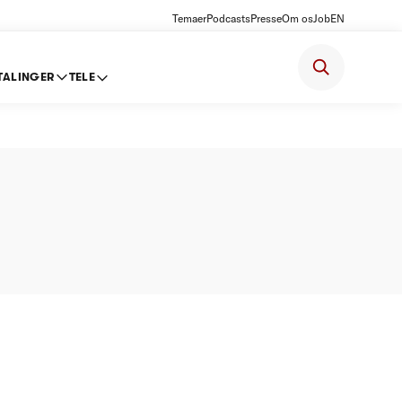
Temaer
Podcasts
Presse
Om os
Job
EN
TALINGER
TELE
(DTL)