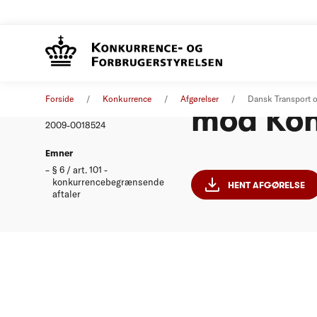
Dansk Tr
Afgørelse
30. november 2009
Forside
Konkurrence
Afgørelser
Dansk Transport 
mod Kon
Nummer
2009-0018524
Emner
§ 6 / art. 101 -
konkurrencebegrænsende
HENT AFGØRELSE
aftaler