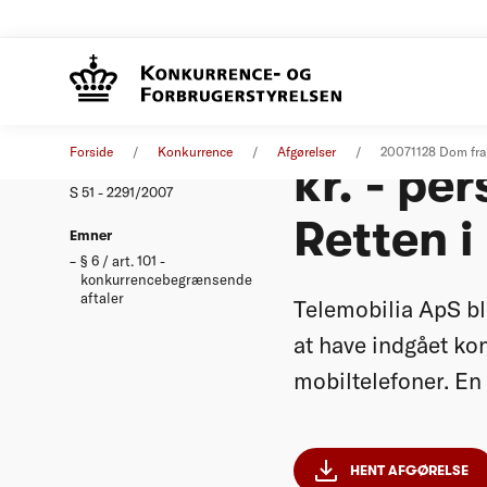
Telemob
Afgørelse
28. november 2007
Forside
Konkurrence
Afgørelser
20071128 Dom fra 
kr. - pe
Nummer
S 51 - 2291/2007
Retten i
Emner
§ 6 / art. 101 -
konkurrencebegrænsende
aftaler
Telemobilia ApS ble
at have indgået ko
mobiltelefoner. En
HENT AFGØRELSE