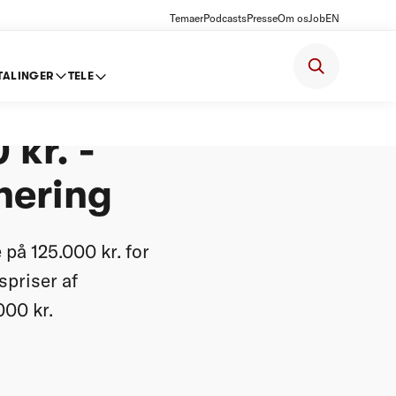
Temaer
Podcasts
Presse
Om os
Job
EN
TALINGER
TELE
25.000
 kr. -
inering
 på 125.000 kr. for
spriser af
000 kr.