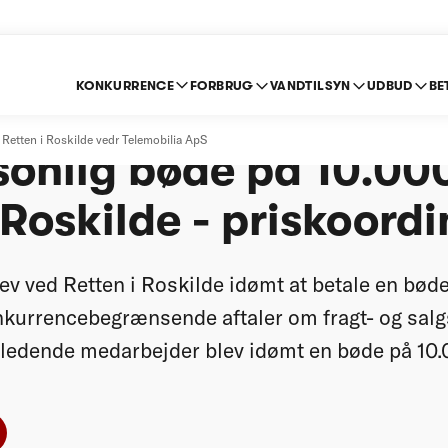
KONKURRENCE
FORBRUG
VANDTILSYN
UDBUD
BE
ilia ApS - bøde på 1
Retten i Roskilde vedr Telemobilia ApS
rsonlig bøde på 10.000
 Roskilde - priskoord
v ved Retten i Roskilde idømt at betale en bøde
nkurrencebegrænsende aftaler om fragt- og salg
 ledende medarbejder blev idømt en bøde på 10.