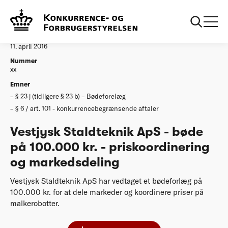
...
Afgørelser
20160411 Vestjysk Staldteknik
Afgørelse
11. april 2016
Nummer
xx
Emner
§ 23 j (tidligere § 23 b) – Bødeforelæg
§ 6 / art. 101 - konkurrencebegrænsende aftaler
Vestjysk Staldteknik ApS - bøde
på 100.000 kr. - priskoordinering
og markedsdeling
Vestjysk Staldteknik ApS har vedtaget et bødeforlæg på
100.000 kr. for at dele markeder og koordinere priser på
malkerobotter.