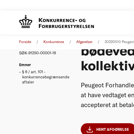
Peugeot
Afgørelse
20. april 2022
Forside
Konkurrence
Afgørelser
20220510 Peugeo
bødeved
Nummer
SØK-91250-00001-19
kollekti
Emner
§ 6 / art. 101 -
konkurrencebegrænsende
aftaler
Peugeot Forhandler
at have vedtaget en
accepteret at beta
HENT AFGØRELSE