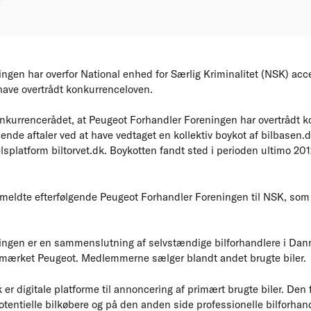
ngen har overfor National enhed for Særlig Kriminalitet (NSK) acc
have overtrådt konkurrenceloven.
onkurrencerådet, at Peugeot Forhandler Foreningen har overtrådt 
e aftaler ved at have vedtaget en kollektiv boykot af bilbasen.d
platform biltorvet.dk. Boykotten fandt sted i perioden ultimo 2012 
meldte efterfølgende Peugeot Forhandler Foreningen til NSK, som h
ingen er en sammenslutning af selvstændige bilforhandlere i Dan
 af mærket Peugeot. Medlemmerne sælger blandt andet brugte biler.
k er digitale platforme til annoncering af primært brugte biler. De
tentielle bilkøbere og på den anden side professionelle bilforhand