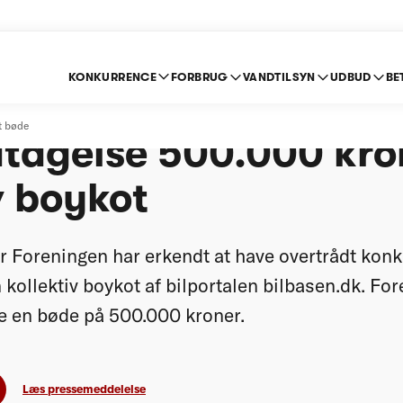
KONKURRENCE
FORBRUG
VANDTILSYN
UDBUD
BE
 Forhandler Forening
t bøde
tagelse 500.000 kron
v boykot
 Foreningen har erkendt at have overtrådt kon
 kollektiv boykot af bilportalen bilbasen.dk. Fo
le en bøde på 500.000 kroner.
Læs pressemeddelelse