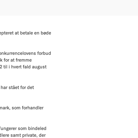
epteret at betale en bøde
konkurrencelovens forbud
k for at fremme
til i hvert fald august
ar stået for det
mark, som forhandler
n fungerer som bindeled
lere samt private, der