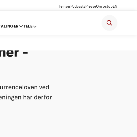
Temaer
Podcasts
Presse
Om os
Job
EN
TALINGER
TELE
en -
er -
kurrenceloven ved
reningen har derfor