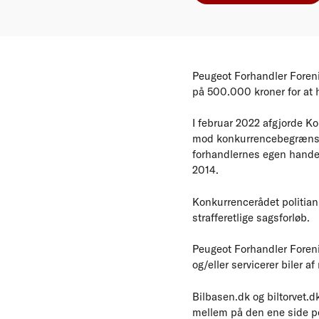
Peugeot Forhandler Foreni
på 500.000 kroner for at 
I februar 2022 afgjorde K
mod konkurrencebegrænsend
forhandlernes egen handels
2014.
Konkurrencerådet politian
strafferetlige sagsforløb.
Peugeot Forhandler Foren
og/eller servicerer biler
Bilbasen.dk og biltorvet.d
mellem på den ene side po