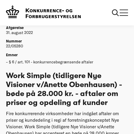
...
Afgørelser
20220831 Work Simple (tidligere Nye Visioner
v/Anette Obenhausen)
Afgørelse
31. august 2022
Nummer
22/05280
Emner
§ 6 / art. 101 - konkurrencebegrænsende aftaler
Work Simple (tidligere Nye
Visioner v/Anette Obenhausen) -
bøde på 28.000 kr. - aftaler om
priser og opdeling af kunder
Fire konkurrerende virksomheder har indgået aftaler om
priser og kundedeling i regi af forretningskonceptet Nye
Visioner. Work Simple (tidligere Nye Visioner v/Anette
Obenhausen) har accepteret en bøde på 28.000 kroner.