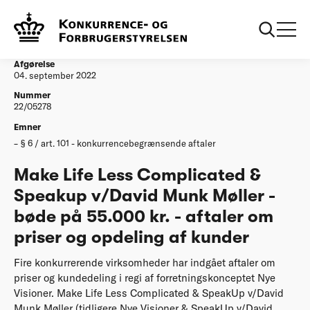
...
Afgørelser
20220904 Make Life Less Complicated &
Speakup v/David Munk Møller
Afgørelse
04. september 2022
Nummer
22/05278
Emner
§ 6 / art. 101 - konkurrencebegrænsende aftaler
Make Life Less Complicated &
Speakup v/David Munk Møller -
bøde på 55.000 kr. - aftaler om
priser og opdeling af kunder
Fire konkurrerende virksomheder har indgået aftaler om
priser og kundedeling i regi af forretningskonceptet Nye
Visioner. Make Life Less Complicated & SpeakUp v/David
Munk Møller (tidligere Nye Visioner & SpeakUp v/David