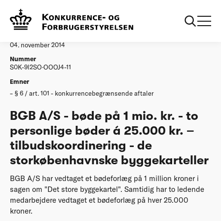
...
Afgørelser
20141112 Boede vedtaget 4 nov 2014 BGB
Afgørelse
04. november 2014
Nummer
S0K-9l2SO·OOOJ4-11
Emner
§ 6 / art. 101 - konkurrencebegrænsende aftaler
BGB A/S - bøde på 1 mio. kr. - to
personlige bøder á 25.000 kr. –
tilbudskoordinering - de
storkøbenhavnske byggekarteller
BGB A/S har vedtaget et bødeforlæg på 1 million kroner i
sagen om "Det store byggekartel". Samtidig har to ledende
medarbejdere vedtaget et bødeforlæg på hver 25.000
kroner.