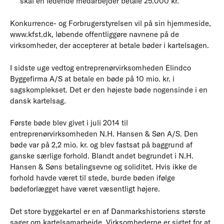
skal en ledende medarbejder betale 25.000 kr.
Konkurrence- og Forbrugerstyrelsen vil på sin hjemmeside,
www.kfst.dk, løbende offentliggøre navnene på de
virksomheder, der accepterer at betale bøder i kartelsagen.
I sidste uge vedtog entreprenørvirksomheden Elindco
Byggefirma A/S at betale en bøde på 10 mio. kr. i
sagskomplekset. Det er den højeste bøde nogensinde i en
dansk kartelsag.
Første bøde blev givet i juli 2014 til
entreprenørvirksomheden N.H. Hansen & Søn A/S. Den
bøde var på 2,2 mio. kr. og blev fastsat på baggrund af
ganske særlige forhold. Blandt andet begrundet i N.H.
Hansen & Søns betalingsevne og soliditet. Hvis ikke de
forhold havde været til stede, burde bøden ifølge
bødeforlægget have været væsentligt højere.
Det store byggekartel er en af Danmarkshistoriens største
sager om kartelsamarbejde. Virksomhederne er sigtet for at