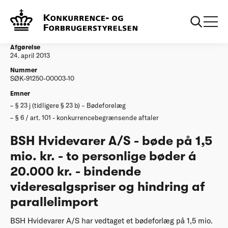
...
Afgørelser
20130424 Boede vedtaget den 24 april 2013
vedroerende BSH Hvidevarer AS
Afgørelse
24. april 2013
Nummer
SØK-91250-00003-10
Emner
§ 23 j (tidligere § 23 b) – Bødeforelæg
§ 6 / art. 101 - konkurrencebegrænsende aftaler
BSH Hvidevarer A/S - bøde på 1,5
mio. kr. - to personlige bøder á
20.000 kr. - bindende
videresalgspriser og hindring af
parallelimport
BSH Hvidevarer A/S har vedtaget et bødeforlæg på 1,5 mio.