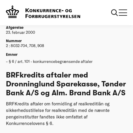
...
Afgørelser
BRFkredits aftaler med Dronninglund Sparekasse
Toender Bank AS og Alm Brand Bank AS
Afgørelse
23. februar 2000
Nummer
2 : 8032-704, 708, 908
Emner
§ 6 / art. 101 - konkurrencebegrænsende aftaler
BRFkredits aftaler med
Dronninglund Sparekasse, Tønder
Bank A/S og Alm. Brand Bank A/S
BRFKredits aftaler om formidling af realkreditlån og
sikkerhedsstillelse for realkreditlån med de nævnte
pengeinstitutter fandtes ikke omfattet af
Konkurrencelovens § 6.