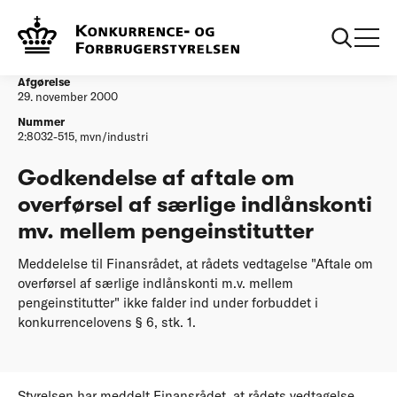
...
Afgørelser
Godkendelse af aftale om overfoersel af saerlige
indlaanskonti mv mellem pengeinstitutter
Afgørelse
29. november 2000
Nummer
2:8032-515, mvn/industri
Godkendelse af aftale om
overførsel af særlige indlånskonti
mv. mellem pengeinstitutter
Meddelelse til Finansrådet, at rådets vedtagelse "Aftale om
overførsel af særlige indlånskonti m.v. mellem
pengeinstitutter" ikke falder ind under forbuddet i
konkurrencelovens § 6, stk. 1.
Styrelsen har meddelt Finansrådet, at rådets vedtagelse