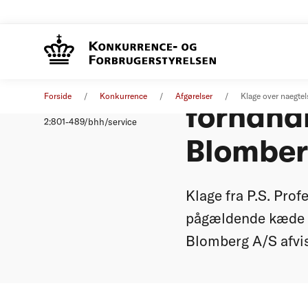
Klage o
Afgørelse
21. juni 2000
Forside
Konkurrence
Afgørelser
Klage over naegtel
forhandl
Nummer
2:801-489/bhh/service
Blomber
Klage fra P.S. Pro
pågældende kæde at
Blomberg A/S afvis