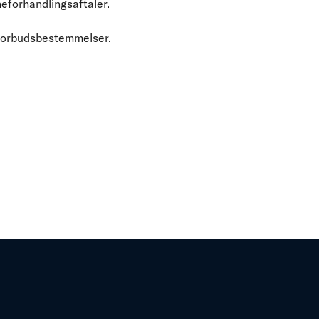
neforhandlingsaftaler.
 forbudsbestemmelser.