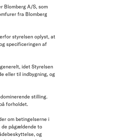
ver Blomberg A/S, som
omfurer fra Blomberg
rfor styrelsen oplyst, at
og specificeringen af
generelt, idet Styrelsen
 eller til indbygning, og
dominerende stilling.
på forholdet.
der om betingelserne i
at de pågældende to
ådebeskyttelse, og