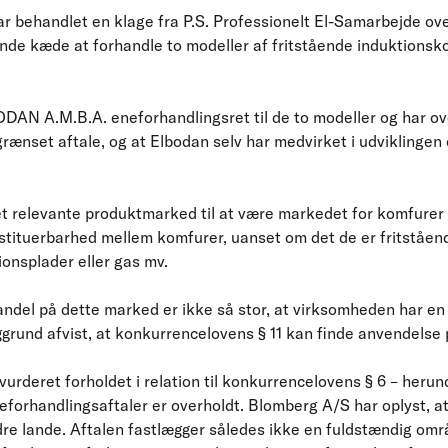
r behandlet en klage fra P.S. Professionelt El-Samarbejde o
de kæde at forhandle to modeller af fritstående induktionsk
AN A.M.B.A. eneforhandlingsret til de to modeller og har ove
grænset aftale, og at Elbodan selv har medvirket i udviklingen 
et relevante produktmarked til at være markedet for komfurer 
bstituerbarhed mellem komfurer, uanset om det de er fritstående
onsplader eller gas mv.
del på dette marked er ikke så stor, at virksomheden har en 
grund afvist, at konkurrencelovens § 11 kan finde anvendelse 
vurderet forholdet i relation til konkurrencelovens § 6 – herun
eforhandlingsaftaler er overholdt. Blomberg A/S har oplyst, 
dre lande. Aftalen fastlægger således ikke en fuldstændig omr