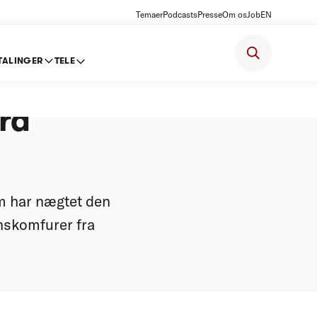
Temaer
Podcasts
Presse
Om os
Job
EN
TALINGER
TELE
fra
m har nægtet den
nskomfurer fra