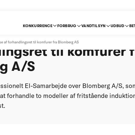
KONKURRENCE
FORBRUG
VANDTILSYN
UDBUD
BE
ver nægtelse af
se af forhandlingsret til komfurer fra Blomberg AS
ingsret til komfurer 
g A/S
fessionelt El-Samarbejde over Blomberg A/S, so
 forhandle to modeller af fritstående induktio
t.