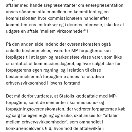
aftaler med handelsrepræsentanter om enerepræsentation
anses sådanne aftaler mellem en kommittent og en
kommissionær, hvor kommissionæren handler efter
kommittentens instrukser og i dennes interesse, ikke for at
udgøre en aftale "mellem virksomheder".1
På den anden side indeholder overenskomsten også
enkelte bestemmelser, hvorefter MP-forpagterne kan
forpligtes til at lager- og markedsføre visse varer, som ikke
er omfattet af kommissionslageret, og hvor salget sker for
forpagterens egen regning, og i relation til disse
bestemmelser må forpagterne anses for at udøve
erhvervsvirksomhed i lovens forstand.
Det må derfor vurderes, at Statoils kædeaftale med MP-
forpagtere, samt de elementer i kommissions- og
forpagtningsoverenskomsten, der vedrører forpagternes køb
og salg for egen regning og risiko, skal anses for "aftaler
mellem erhvervsvirksomheder", som omhandlet i
konkurrencelovens § 6, hvorimod de aftalevilkår i