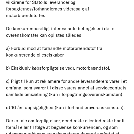
vilkårene for Statoils leverancer og
forpagternes/forhandlernes videresalg af
motorbrændstoffer.
De konkurrenceretligt interessante betingelser i de to
overenskomster kan oplistes således:
a) Forbud mod at forhandle motorbrændstof fra
konkurrerende olieselskaber.
b) Eksklusiv købsforpligtelse vedr. motorbrændstof.
c) Pligt til kun at reklamere for andre leverandørers varer i et
omfang, som svarer til disse varers andel af servicecentrets
samlede omsætning (kun i forpagtningsoverenskomsten).
d) 10 års uopsigelighed (kun i forhandleroverenskomsten).
Der er tale om forpligtelser, der direkte eller indirekte har til
formål eller til følge at begrænse konkurrencen, og som
udgangspunkt er overenskomsterne dermed omfattet af