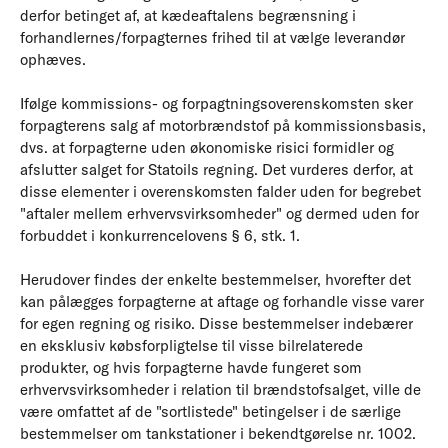
derfor betinget af, at kædeaftalens begrænsning i
forhandlernes/forpagternes frihed til at vælge leverandør
ophæves.
Ifølge kommissions- og forpagtningsoverenskomsten sker
forpagterens salg af motorbrændstof på kommissionsbasis,
dvs. at forpagterne uden økonomiske risici formidler og
afslutter salget for Statoils regning. Det vurderes derfor, at
disse elementer i overenskomsten falder uden for begrebet
"aftaler mellem erhvervsvirksomheder" og dermed uden for
forbuddet i konkurrencelovens § 6, stk. 1.
Herudover findes der enkelte bestemmelser, hvorefter det
kan pålægges forpagterne at aftage og forhandle visse varer
for egen regning og risiko. Disse bestemmelser indebærer
en eksklusiv købsforpligtelse til visse bilrelaterede
produkter, og hvis forpagterne havde fungeret som
erhvervsvirksomheder i relation til brændstofsalget, ville de
være omfattet af de "sortlistede" betingelser i de særlige
bestemmelser om tankstationer i bekendtgørelse nr. 1002.