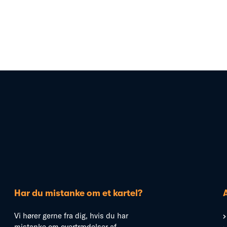
Har du mistanke om et kartel?
Vi hører gerne fra dig, hvis du har
mistanke om overtrædelser af