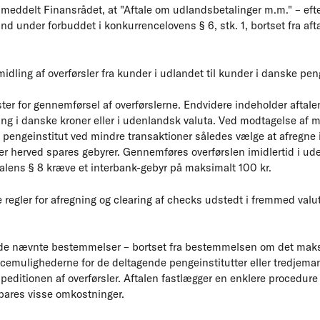
meddelt Finansrådet, at "Aftale om udlandsbetalinger m.m." – efter
 ind under forbuddet i konkurrencelovens § 6, stk. 1, bortset fra a
idling af overførsler fra kunder i udlandet til kunder i danske peng
ster for gennemførsel af overførslerne. Endvidere indeholder aftalen
ng i danske kroner eller i udenlandsk valuta. Ved modtagelse af m
 pengeinstitut ved mindre transaktioner således vælge at afregne 
der herved spares gebyrer. Gennemføres overførslen imidlertid i u
talens § 8 kræve et interbank-gebyr på maksimalt 100 kr.
 regler for afregning og clearing af checks udstedt i fremmed val
at de nævnte bestemmelser – bortset fra bestemmelsen om det mak
cemulighederne for de deltagende pengeinstitutter eller tredjem
peditionen af overførsler. Aftalen fastlægger en enklere procedure
spares visse omkostninger.