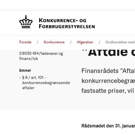
Godkend
Afgørelse
31. januar 2001
Forside
Konkurrence
Afgørelser
Godkendelse med f
"Aftale
Nummer
2:8032-184/fødevarer og
finans/lsk
Finansrådets "Afta
Emner
§ 6 / art. 101 -
konkurrencebegræn
konkurrencebegrænsende
aftaler
fastsatte priser, vi
Rådsmødet den 31. janua