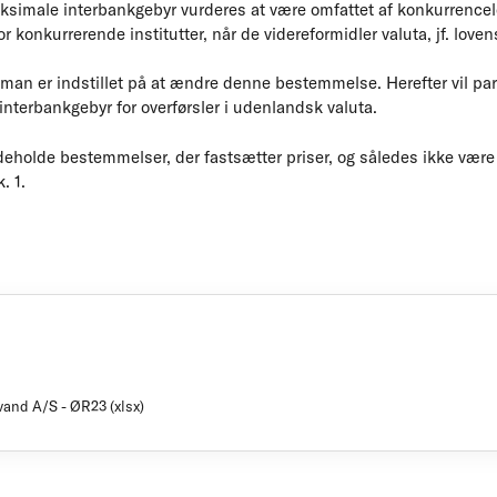
male interbankgebyr vurderes at være omfattet af konkurrencelov
r konkurrerende institutter, når de videreformidler valuta, jf. lovens
 man er indstillet på at ændre denne bestemmelse. Herefter vil part
 interbankgebyr for overførsler i udenlandsk valuta.
deholde bestemmelser, der fastsætter priser, og således ikke være
. 1.
vand A/S - ØR23 (xlsx)