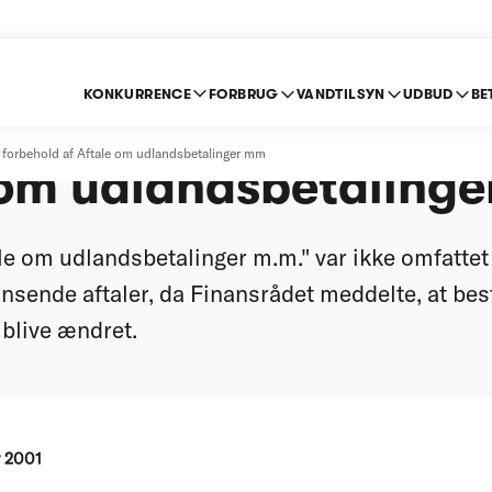
KONKURRENCE
FORBRUG
VANDTILSYN
UDBUD
BE
else med forbehold 
orbehold af Aftale om udlandsbetalinger mm
 om udlandsbetalinge
le om udlandsbetalinger m.m." var ikke omfatte
sende aftaler, da Finansrådet meddelte, at b
l blive ændret.
r 2001