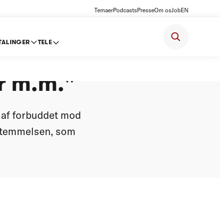
Temaer
Podcasts
Presse
Om os
Job
EN
TALINGER
TELE
af
r m.m."
t af forbuddet mod
estemmelsen, som