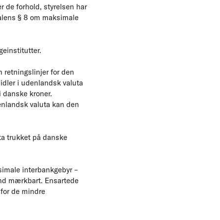
 de forhold, styrelsen har
ftalens § 8 om maksimale
einstitutter.
 retningslinjer for den
idler i udenlandsk valuta
i danske kroner.
denlandsk valuta kan den
uta trukket på danske
simale interbankgebyr –
and mærkbart. Ensartede
 for de mindre