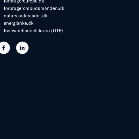
forbrugereuropa.dk
forbrugerombudsmanden.dk
naturskaderaadet.dk
energianke.dk
fødevarehandelsloven (UTP)