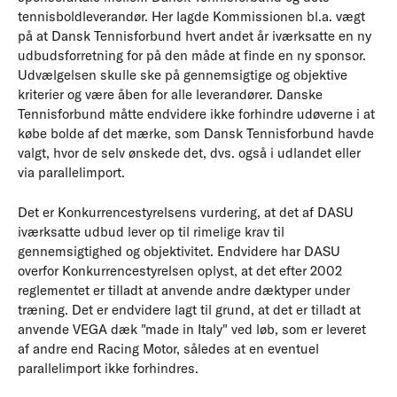
tennisboldleverandør. Her lagde Kommissionen bl.a. vægt
på at Dansk Tennisforbund hvert andet år iværksatte en ny
udbudsforretning for på den måde at finde en ny sponsor.
Udvælgelsen skulle ske på gennemsigtige og objektive
kriterier og være åben for alle leverandører. Danske
Tennisforbund måtte endvidere ikke forhindre udøverne i at
købe bolde af det mærke, som Dansk Tennisforbund havde
valgt, hvor de selv ønskede det, dvs. også i udlandet eller
via parallelimport.
Det er Konkurrencestyrelsens vurdering, at det af DASU
iværksatte udbud lever op til rimelige krav til
gennemsigtighed og objektivitet. Endvidere har DASU
overfor Konkurrencestyrelsen oplyst, at det efter 2002
reglementet er tilladt at anvende andre dæktyper under
træning. Det er endvidere lagt til grund, at det er tilladt at
anvende VEGA dæk "made in Italy" ved løb, som er leveret
af andre end Racing Motor, således at en eventuel
parallelimport ikke forhindres.