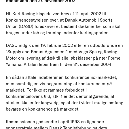
Rådsmødet den 27. november 2002
HL Kart Racing klagede ved brev af 11. april 2002 til
Konkurrencestyrelsen over, at Dansk Automobil Sports
Union (DASU) foreskriver et bestemt dækmærke, som skal
bruges under løb og træning indenfor kartingsporten.
DASU indgik den 19. februar 2002 efter en udbudsrunde en
"Supply and Bonus Agreement" med Vega Spa og Racing
Motor om levering af dæk til alle løbsklasser på nær Formel
Yamaha. Aftalen løber frem til den 31. december 2004.
En sådan aftale indebærer en konkurrence
om
markedet,
men samtidig en vis begrænsning af konkurrencen
på
markedet. For ikke at rammes forbuddet i
konkurrencelovens § 6, stk. 1 er det derfor afgørende, at
aftalen ikke er for langvarig, og at der i videst mulige omfang
bevares en konkurrence på markedet.
Kommissionen godkendte i april 1998 en lignende
sponsoraftale mellem Dansk Tennisforbund og dets