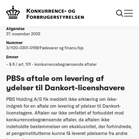
...
Afgørelser
PBSs aftale om levering af ydelser til
Dankortlicenshavere
Afgørelse
27. november 2002
Nummer
3/1120-0301-0159/Fødevarer og finans/bjs
Emner
§ 6 / art. 101 - konkurrencebegrænsende aftaler
PBSs aftale om levering af
ydelser til Dankort-licenshavere
PBS Holding A/S fik meddelt ikke erklæring om ikke-
indgreb for en aftale om levering af ydelser til Dankort-
licenstagere. Aftalen var ikke omfattet af forbuddet mod
konkurrencebegrænsende aftaler, da aftalen ikke
indeholdte bestemmelser om eksklusivitet, der forhindrede,
at pengeinstitutterne kunne få leveret ydelserne fra andre