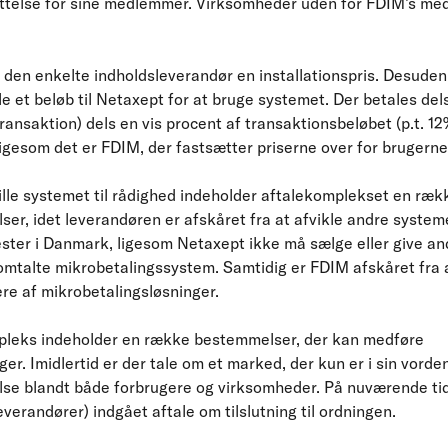
enyttelse for sine medlemmer. Virksomheder uden for FDIM’s me
r den enkelte indholdsleverandør en installationspris. Desuden
e et beløb til Netaxept for at bruge systemet. Der betales dels
transaktion) dels en vis procent af transaktionsbeløbet (p.t. 12
 ligesom det er FDIM, der fastsætter priserne over for brugerne
ille systemet til rådighed indeholder aftalekomplekset en ræk
er, idet leverandøren er afskåret fra at afvikle andre systeme
nester i Danmark, ligesom Netaxept ikke må sælge eller give 
t omtalte mikrobetalingssystem. Samtidig er FDIM afskåret fra 
re af mikrobetalingsløsninger.
pleks indeholder en række bestemmelser, der kan medføre
. Imidlertid er der tale om et marked, der kun er i sin vorde
lse blandt både forbrugere og virksomheder. På nuværende ti
verandører) indgået aftale om tilslutning til ordningen.