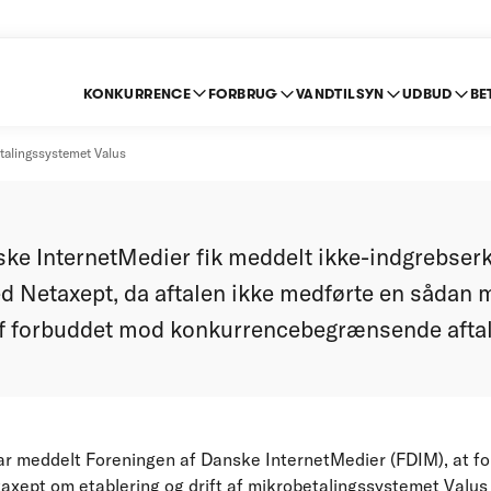
KONKURRENCE
FORBRUG
VANDTILSYN
UDBUD
BE
om mikrobetalingssy
talingssystemet Valus
ke InternetMedier fik meddelt ikke-indgrebserkl
 Netaxept, da aftalen ikke medførte en sådan 
af forbuddet mod konkurrencebegrænsende aftal
r meddelt Foreningen af Danske InternetMedier (FDIM), at f
xept om etablering og drift af mikrobetalingssystemet Valus 