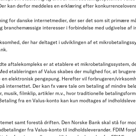
Der kan derfor meddeles en erklæring efter konkurrencelovens
ing for danske internetmedier, der ser det som sit primære må
 branchemæssige interesser i forbindelse med udgivelse af in
ksomhed, der har deltaget i udviklingen af et mikrobetalings
ank.
e aftalekompleks er at etablere et mikrobetalingssystem, der
ed etableringen af Valus skabes der mulighed for, at brugere 
– en elektronisk pengepung. Herefter vil forbrugeren/virkso
 på internettet. Der kan fx være tale om betaling af mindre bel
 musik, filmklip, artikler m.v., hvor traditionelle betalingsform
taling fra en Valus-konto kan kun modtages af indholdslever
stemet samt forestå driften. Den Norske Bank skal stå for mod
dbetalinger fra Valus-konto til indholdsleverandør. FDIM forpli