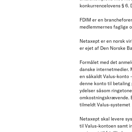
konkurrencelovens § 6. 
FDIM er en brancheforen
medlemmernes faglige og
Netaxept er en norsk vir
er ejet af Den Norske B
Formålet med det anmeldt
danske internetmedier. M
en såkaldt Valus-konto 
denne konto til betaling
ydelser såsom ringetoner,
omkostningskrævende. Be
tilmeldt Valus-systemet
Netaxept skal levere sy
til Valus-kontoen samt in