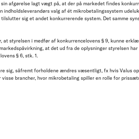
 sin afgørelse lagt vægt på, at der på markedet findes konkurr
n indholdsleverandørs valg af ét mikrobetalingssystem udelu
 tilslutter sig et andet konkurrerende system. Det samme syn
, at styrelsen i medfør af konkurrencelovens § 9, kunne erklæ
arkedspåvirkning, at det ud fra de oplysninger styrelsen har 
ovens § 6, stk. 1.
re sig, såfremt forholdene ændres væsentligt, fx hvis Valus o
 visse brancher, hvor mikrobetaling spiller en rolle for prissæ