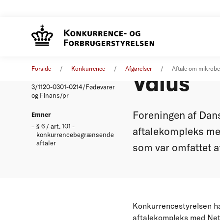
Aftale 
Afgørelse
26. marts 2003
Forside
Konkurrence
Afgørelser
Aftale om mikrobe
Valus
Nummer
3/1120-0301-0214/Fødevarer
og Finans/pr
Foreningen af Dans
Emner
§ 6 / art. 101 -
aftalekompleks med
konkurrencebegrænsende
aftaler
som var omfattet 
Konkurrencestyrelsen ha
aftalekompleks med Neta