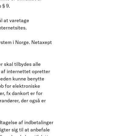
 § 9.
l at varetage
ternetsites.
system i Norge. Netaxept
 skal tilbydes alle
af internettet opretter
mheden kunne benytte
øb for elektroniske
er, fx dankort er for
andører, der også er
tagelse af indbetalinger
gter sig til at anbefale