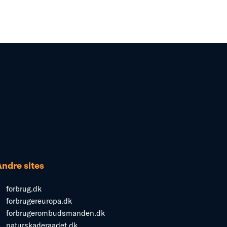
Andre sites
forbrug.dk
forbrugereuropa.dk
forbrugerombudsmanden.dk
naturskaderaadet.dk