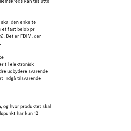
dlemskreds kan tilslutte
 skal den enkelte
 et fast beløb pr
%). Det er FDIM, der
.
ke
r til elektronisk
andre udbydere svarende
at indgå tilsvarende
n, og hvor produktet skal
dspunkt har kun 12