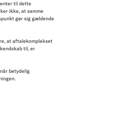
enter til dette
kker ikke, at samme
spunkt gør sig gældende
re, at aftalekomplekset
kendskab til, er
pnår betydelig
tningen.