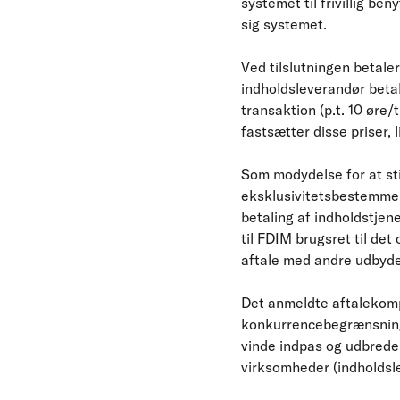
systemet til frivillig b
sig systemet.
Ved tilslutningen betale
indholdsleverandør betal
transaktion (p.t. 10 øre/
fastsætter disse priser,
Som modydelse for at st
eksklusivitetsbestemmels
betaling af indholdstje
til FDIM brugsret til de
aftale med andre udbyde
Det anmeldte aftalekom
konkurrencebegrænsninger
vinde indpas og udbrede
virksomheder (indholdsle