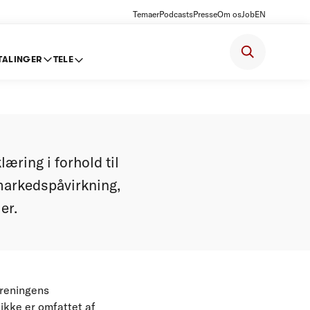
Temaer
Podcasts
Presse
Om os
Job
EN
TALINGER
TELE
stemet
æring i forhold til
markedspåvirkning,
er.
oreningens
ikke er omfattet af