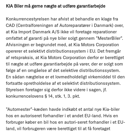
KIA Biler må gerne nægte at udføre garantiarbejde
Konkurrencestyrelsen har afvist at behandle en klage fra
CAD (Centralforeningen af Autoreparatører i Danmark) over,
at Kia Import Danmark A/S ikke vil foretage reparationer
omfattet af garanti på nye biler solgt gennem ”MesterBiler”.
Afvisningen er begrundet med, at Kia Motors Corporation
opererer et selektivt distributionssystem i EU. Det fremgår
af retspraksis, at Kia Motors Corporation derfor er berettiget
til nægte at udføre garantiarbejde på varer, der er solgt som
følge af en omgåelse af det selektive distributionssystem.
En sådan nægtelse er et lovmedholdeligt virkemiddel til den
fortsatte opretholdelse af et selektivt distributionssystem.
Styrelsen foretager sig derfor ikke videre i sagen, jf.
konkurrencelovens § 14, stk. 1, 3. pkt.
”Automester”-kæden havde indkøbt et antal nye Kia-biler
hos en autoriseret forhandler i et andet EU-land. Hvis en
forbruger køber en bil hos en autori-seret forhandler i et EU-
land, vil forbrugeren være berettiget til at få foretaget