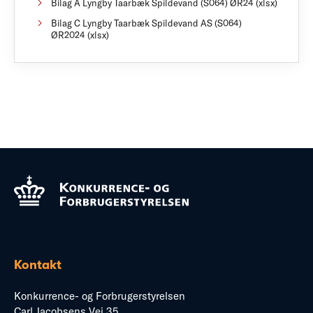
Bilag A Lyngby Taarbæk Spildevand (S064) ØR24 (xlsx)
Bilag C Lyngby Taarbæk Spildevand AS (S064)
ØR2024 (xlsx)
Kontakt
Konkurrence- og Forbrugerstyrelsen
Carl Jacobsens Vej 35