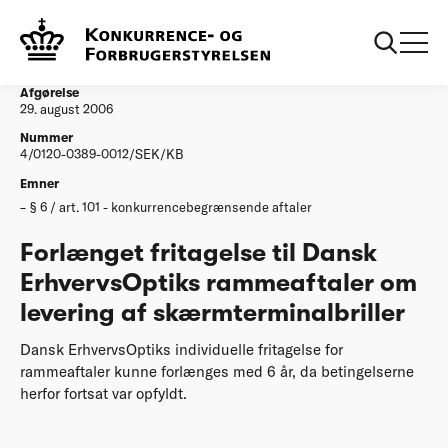
...
Afgørelser
Forlaenget fritagelse til Dansk ErhvervsOptiks
rammeaftaler om levering af skaermterminalbriller
Afgørelse
29. august 2006
Nummer
4/0120-0389-0012/SEK/KB
Emner
§ 6 / art. 101 - konkurrencebegrænsende aftaler
Forlænget fritagelse til Dansk
ErhvervsOptiks rammeaftaler om
levering af skærmterminalbriller
Dansk ErhvervsOptiks individuelle fritagelse for
rammeaftaler kunne forlænges med 6 år, da betingelserne
herfor fortsat var opfyldt.