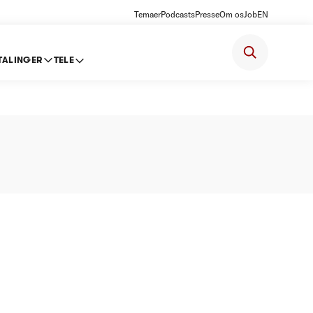
Temaer
Podcasts
Presse
Om os
Job
EN
TALINGER
TELE
oft 2011