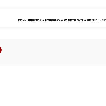
KONKURRENCE
FORBRUG
VANDTILSYN
UDBUD
BE
 Vand A.m.b.a - Prisl