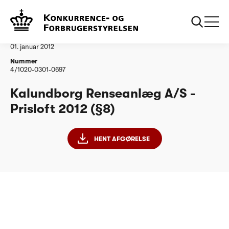
...
Vandtilsyn
Kalundborg Renseanlaeg AS Prisloft 2012 par 8
Afgørelse
01. januar 2012
Nummer
4/1020-0301-0697
Kalundborg Renseanlæg A/S -
Prisloft 2012 (§8)
HENT AFGØRELSE